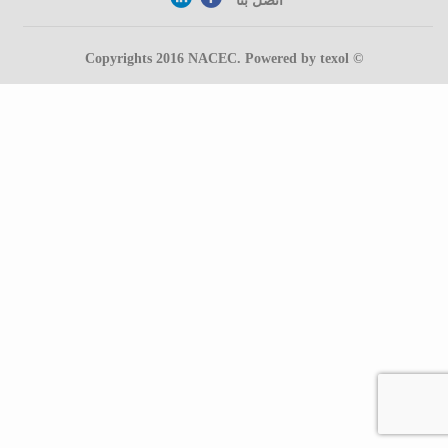
اتصل بنا
NACEC
. Powered by
texol
© Copyrights 2016