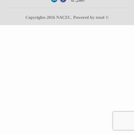
اتصل بنا
NACEC
. Powered by
texol
© Copyrights 2016