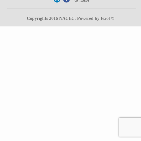
اتصل بنا
NACEC
. Powered by
texol
© Copyrights 2016